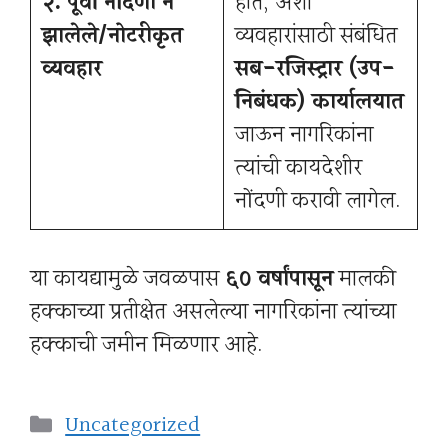
२. पूर्वी नोंदणी न
होते, अशा
झालेले/नोटरीकृत
व्यवहारांसाठी संबंधित
व्यवहार
सब-रजिस्ट्रार (उप-
निबंधक) कार्यालयात
जाऊन नागरिकांना
त्यांची कायदेशीर
नोंदणी करावी लागेल.
या कायद्यामुळे जवळपास
६० वर्षांपासून
मालकी
हक्काच्या प्रतीक्षेत असलेल्या नागरिकांना त्यांच्या
हक्काची जमीन मिळणार आहे.
Categories
Uncategorized