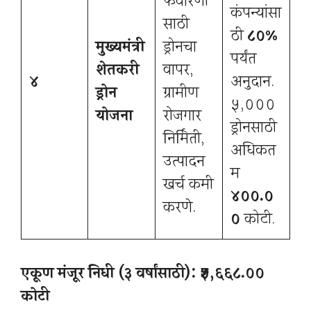
फवारणी
कंपन्यांसा
साठी
ठी
८०%
मुख्यमंत्री
ड्रोनचा
पर्यंत
शेतकरी
वापर,
४
अनुदान.
ड्रोन
ग्रामीण
५,०००
योजना
रोजगार
ड्रोनसाठी
निर्मिती,
अधिकत
उत्पादन
म
खर्च कमी
४००.०
करणे.
०
कोटी.
एकूण मंजूर निधी (३ वर्षांसाठी): ₹५,६६८.००
कोटी