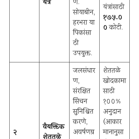
यंत्र
ण.
यंत्रांसाठी
सोयाबीन,
१७५.०
हरभरा या
०
कोटी.
पिकांसा
ठी
उपयुक्त.
जलसंधार
शेततळे
ण,
खोदकामा
संरक्षित
साठी
सिंचन
१००%
सुनिश्चित
अनुदान
करणे,
(आकार
वैयक्तिक
२
अवर्षणग्र
मानानुसा
शेततळे