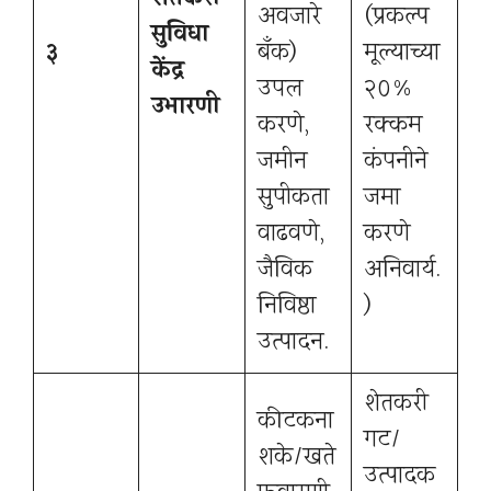
अवजारे
(प्रकल्प
सुविधा
३
बँक)
मूल्याच्या
केंद्र
उपलब्ध
२०%
उभारणी
करणे,
रक्कम
जमीन
कंपनीने
सुपीकता
जमा
वाढवणे,
करणे
जैविक
अनिवार्य.
निविष्ठा
)
उत्पादन.
शेतकरी
कीटकना
गट/
शके/खते
उत्पादक