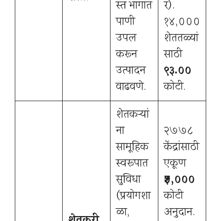
स्त भागात
र).
पाणी
१४,०००
उपलब्ध
शेततळ्यां
करून
साठी
उत्पादन
९३.००
वाढवणे.
कोटी.
शेतकऱ्यां
ना
२७७८
सामूहिक
केंद्रांसाठी
स्वरूपात
एकूण
सुविधा
₹५,०००
(प्रयोगशा
कोटी
ळा,
अनुदान.
शेतकरी