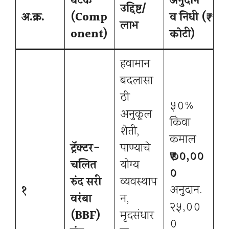
घटक
अनुदान
उद्दिष्ट/
अ.क्र.
(Comp
व निधी (₹
लाभ
onent)
कोटी)
हवामान
बदलासा
ठी
५०%
अनुकूल
किंवा
शेती,
कमाल
ट्रॅक्टर-
पाण्याचे
₹७०,००
चलित
योग्य
०
रुंद सरी
व्यवस्थाप
१
अनुदान.
वरंबा
न,
२५,००
(BBF)
मृदसंधार
०