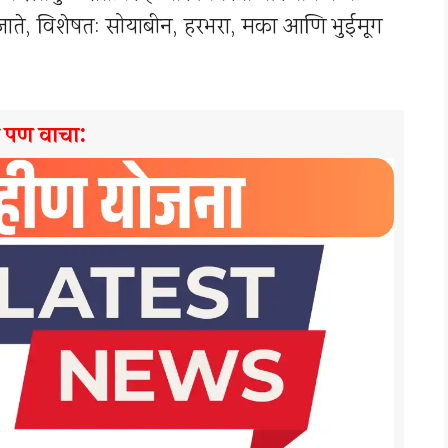
ी जाते, विशेषत: सोयाबीन, हरभरा, मका आणि भुईमूग
े पण वाचा: