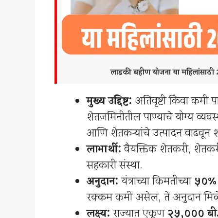
लाडकी बहीण योजना या महिलांसाठ
मुख्य उद्दिष्ट:
अतिवृष्टी किंवा कमी प
शेतजमिनीतील पाण्याचे योग्य व्यवस
आणि शेतकऱ्यांचे उत्पादन वाढवून श
लाभार्थी:
वैयक्तिक शेतकरी, शेतकर
सहकारी संस्था.
अनुदान:
यंत्राच्या किमतीच्या
५०%
रक्कम कमी असेल, ते अनुदान मि
लक्ष्य:
राज्यात एकूण
२५,००० बी.ब