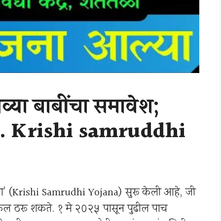
नव्या बाबींचा समावेश;
ान… Krishi samruddhi
योजना’ (Krishi Samrudhi Yojana) सुरू केली आहे, जी
री पाऊल ठरू शकते. १ मे २०२५ पासून पुढील पाच