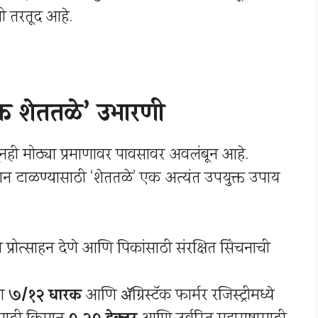
ी तरतूद आहे.
िक शेततळे’ उभारणी
ूनही मोठ्या प्रमाणावर पावसावर अवलंबून आहे.
ान टाळण्यासाठी ‘शेततळे’ एक अत्यंत उपयुक्त उपाय
प्रोत्साहन देणे आणि पिकांसाठी संरक्षित सिंचनाची
चा
७/१२ धारक
आणि ॲग्रिस्टॅक फार्मर रजिस्ट्रीमध्ये