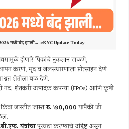
ी 2026 मध्ये बंद झाली… eKYC Update Today
ावसामुळे होणारे पिकांचे नुकसान टाळणे,
्थापन करणे, मृद व जलसंधारणाला प्रोत्साहन देणे
ाश्वत शेतीला बळ देणे.
ी गट, शेतकरी उत्पादक कंपन्या (FPOs) आणि कृषी
किंवा जास्तीत जास्त
रु. ७०,०००
यापैकी जी
ळेल.
ी.एफ. यंत्रांचा
पुरवठा करण्याचे उद्दिष्ट असून