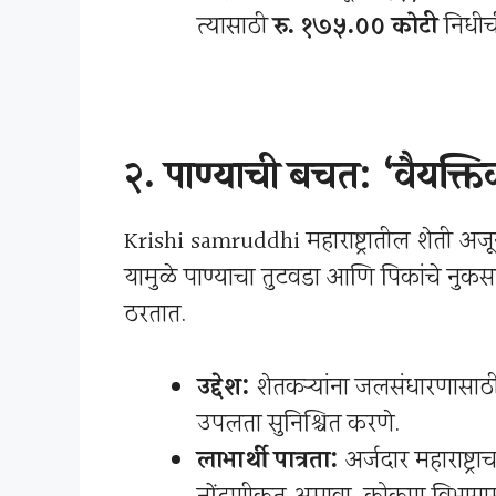
त्यासाठी
रु. १७५.०० कोटी
निधीच
२.
पाण्याची बचत: ‘वैयक्त
Krishi samruddhi महाराष्ट्रातील शेती अज
यामुळे पाण्याचा तुटवडा आणि पिकांचे नुकस
ठरतात.
उद्देश:
शेतकऱ्यांना जलसंधारणासाठी 
उपलब्धता सुनिश्चित करणे.
लाभार्थी पात्रता:
अर्जदार महाराष्ट्रा